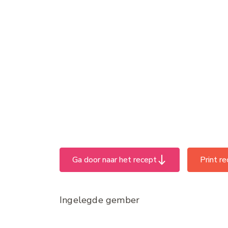
Ga door naar het recept
Print r
Ingelegde gember