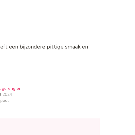
eeft een bijzondere pittige smaak en
 goreng ei
l 2024
 post