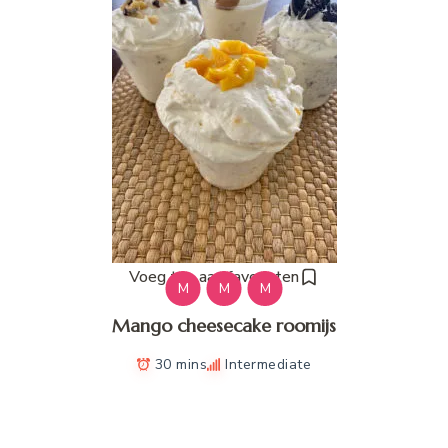
Voeg toe aan favorieten
M
M
M
Mango cheesecake roomijs
30 mins
Intermediate