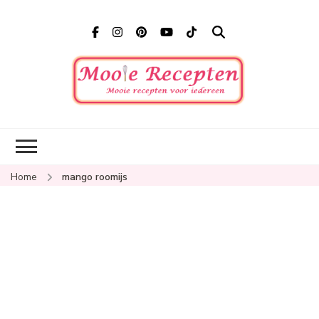
Mooi
Mooie
recepten
recep
voor
iedereen
Home
mango roomijs