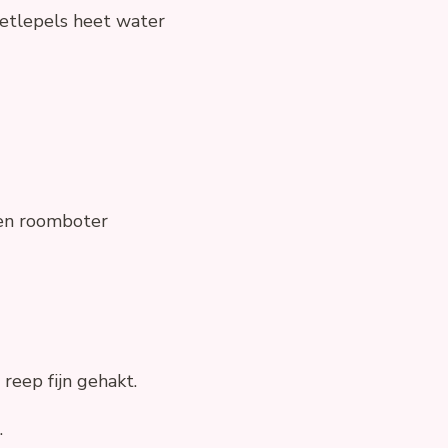
eetlepels heet water
en roomboter
 reep fijn gehakt.
.