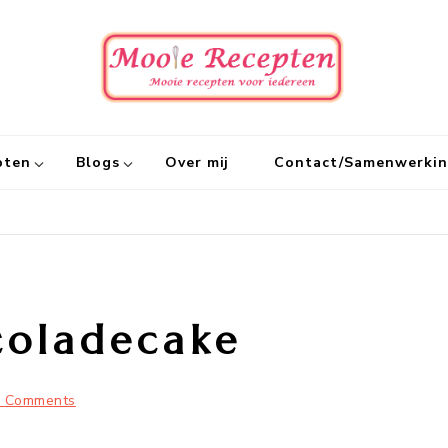
Mooie
Mooie recept
pten
Blogs
Over mij
Contact/Samenwerki
coladecake
3 Comments