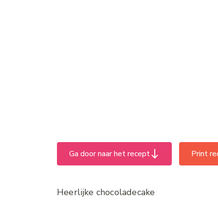
Ga door naar het recept
Print r
Heerlijke chocoladecake