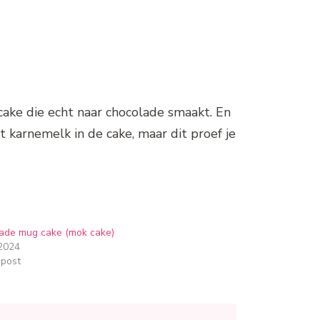
ecake die echt naar chocolade smaakt. En
it karnemelk in de cake, maar dit proef je
ade mug cake (mok cake)
2024
 post