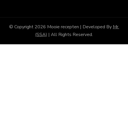
© Copyright 2026
Mooie recepten
| Developed By
Mr.
(SSA)
| All Rights Reserved.