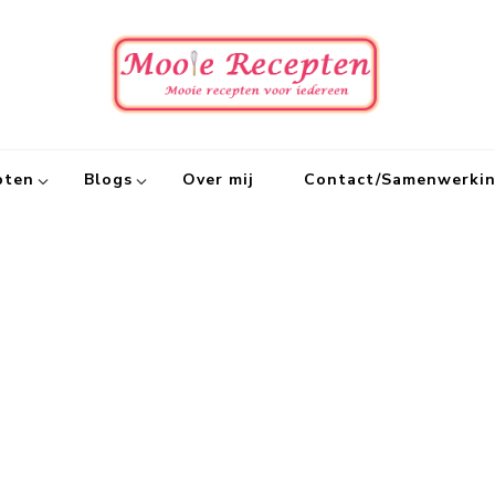
Mooie
Mooie recept
pten
Blogs
Over mij
Contact/Samenwerki