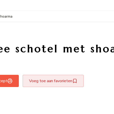
shoarma
ee schotel met sho
ecept
Voeg toe aan favorieten