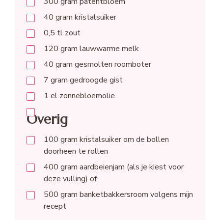
300
gram
patentbloem
40
gram
kristalsuiker
0,5
tl
zout
120
gram
lauwwarme melk
40
gram
gesmolten roomboter
7
gram
gedroogde gist
1
el
zonnebloemolie
Overig
100
gram
kristalsuiker om de bollen
doorheen te rollen
400
gram
aardbeienjam (als je kiest voor
deze vulling) of
500
gram
banketbakkersroom volgens mijn
recept