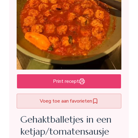
Print recept
Voeg toe aan favorieten
Gehaktballetjes in een
ketjap/tomatensausje