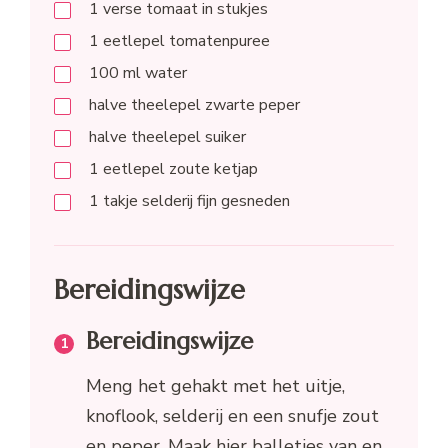
1
verse tomaat in stukjes
1
eetlepel
tomatenpuree
100
ml
water
halve
theelepel
zwarte peper
halve
theelepel
suiker
1
eetlepel
zoute ketjap
1
takje
selderij fijn gesneden
Bereidingswijze
Bereidingswijze
Meng het gehakt met het uitje,
knoflook, selderij en een snufje zout
en peper. Maak hier balletjes van en