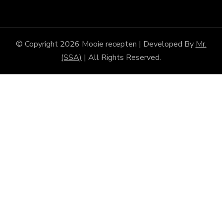
© Copyright 2026
Mooie recepten
| Developed By
Mr.
(SSA)
| All Rights Reserved.