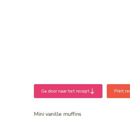
Ga door naar het recept
Print r
Mini vanille muffins