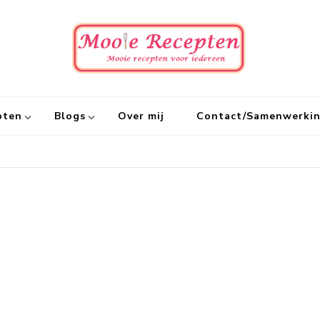
Mooie
Mooie recept
pten
Blogs
Over mij
Contact/Samenwerki