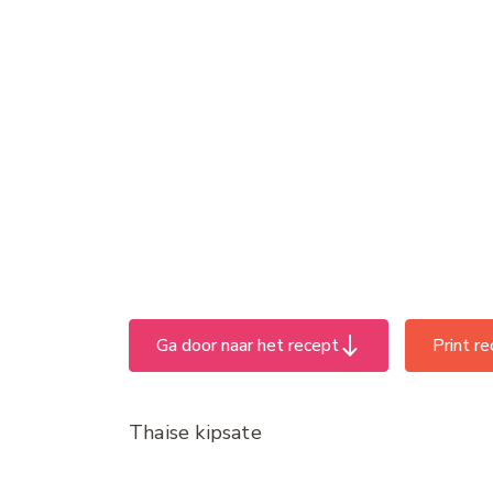
Ga door naar het recept
Print r
Thaise kipsate