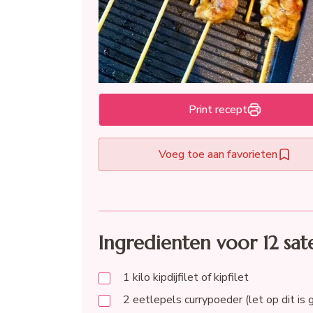
Print recept
Voeg toe aan favorieten
Ingredienten voor 12 sat
1
kilo
kipdijfilet of kipfilet
2
eetlepels
currypoeder (let op dit is