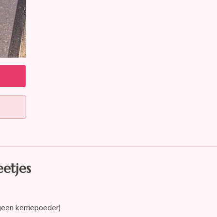
eetjes
 geen kerriepoeder)